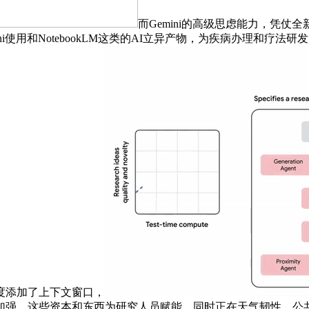
而Gemini的高级思虑能力，凭仗
和NotebookLM这类的AI立异产物，为疾病办理和疗法研发斥地新
度添加了上下文窗口，
竭加强，这些资本和东西为研究人员赋能，同时正在天气韧性、