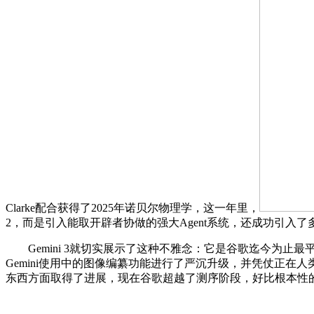
Clarke配合获得了2025年诺贝尔物理学，这一年里，
2，而是引入能取开辟者协做的强大Agent系统，还成功引
Gemini 3就切实展示了这种不雅念：它是谷歌迄今为止最
Gemini使用中的图像编纂功能进行了严沉升级，并凭仗正在人类
东西方面取得了进展，现在谷歌超越了测序阶段，好比根本性的Gemin