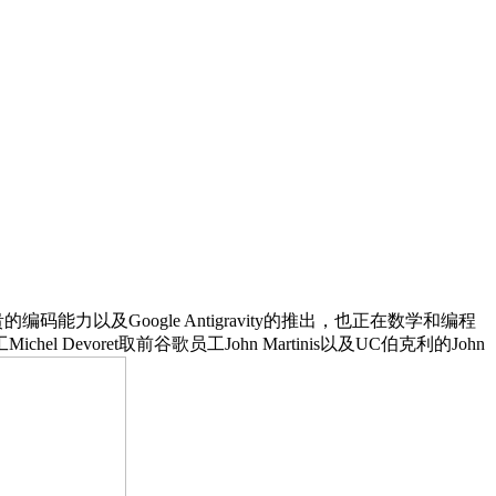
以及Google Antigravity的推出，也正在数学和编程
oret取前谷歌员工John Martinis以及UC伯克利的John