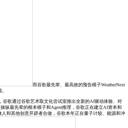
而谷歌最先辈、最高效的预告模子WeatherNext
源。
模，谷歌通过谷歌艺术取文化尝试室推出全新的AI驱动体验、对
过操纵最先辈的根本模子和Agent推理，谷歌正在建立AI资本和
5，取片子制做人和其他创意开辟者合做，谷歌本年正在量子计较、能源和冲