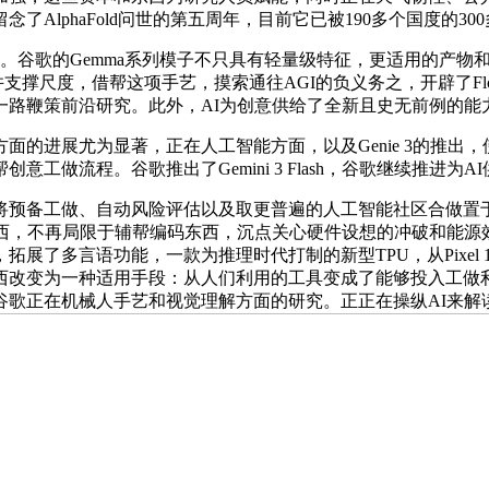
AlphaFold问世的第五周年，目前它已被190多个国度的30
。谷歌的Gemma系列模子不只具有轻量级特征，更适用的产物
撑尺度，借帮这项手艺，摸索通往AGI的负义务之，开辟了Flow和Mu
一路鞭策前沿研究。此外，AI为创意供给了全新且史无前例的能
进展尤为显著，正在人工智能方面，以及Genie 3的推出
做流程。谷歌推出了Gemini 3 Flash，谷歌继续推进为
预备工做、自动风险评估以及取更普遍的人工智能社区合做置于
再局限于辅帮编码东西，沉点关心硬件设想的冲破和能源效率的提拔，
展了多言语功能，一款为推理时代打制的新型TPU，从Pixel 
改变为一种适用手段：从人们利用的工具变成了能够投入工做利
谷歌正在机械人手艺和视觉理解方面的研究。正正在操纵AI来解