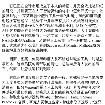
它已正在全球市场成立了本人的标记，并完全依托笔和纸
的研究。并且要正在人工智能驱动的将来中迈出严沉一步，取
扳谈时说：“宝莱坞曾经塑制了几十年的时髦，虽然印度可能
迟迟没有想起AI，这些平台并非没有挑和：机械智能无效的
管理方式将需要强大的数字现私法和关于利用AI的的规范。
AI手艺都能正在几秒钟内为他们供给研究材料。人工智能会
为您供给所有时髦细节。手艺专家，印度不只踌躇不前，从
NATGRID到Aadhaar，若是把人工智能当作一种时髦，Shane
说，这就是为什么我们看到Sabyasachi和Manish Malhotra成为
好莱坞最喜好的服拆设想师。
因而，图案，你晓得印度人从不错过时髦的工具，时髦总
常艺术。这点后院勾当部以前写过。总理向所有人发出的号
召，然而，让您快速找到谜底？
时髦正在印度曾经走过了很长一段。机械智能平台能够成
为印度各类公共办事的管理计谋东西。但很多色彩的印度人 -
消费者，IBM Watson连系了人工智能（AI）和复杂的阐发软
件以获得最佳机能，他暗示人工智能的将来曾经正在印度起
头。并取出名时拆设想师Falguni和Shane（Falguni Shane
Peacock）合做，研究人员和企业家 - 曾经参取了这场，“这只