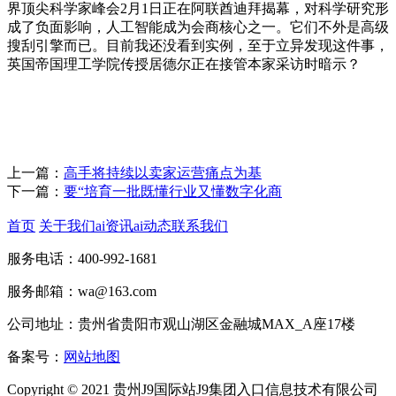
界顶尖科学家峰会2月1日正在阿联酋迪拜揭幕，对科学研究形
成了负面影响，人工智能成为会商核心之一。它们不外是高级
搜刮引擎而已。目前我还没看到实例，至于立异发现这件事，
英国帝国理工学院传授居德尔正在接管本家采访时暗示？
上一篇：
高手将持续以卖家运营痛点为基
下一篇：
要“培育一批既懂行业又懂数字化商
首页
关于我们
ai资讯
ai动态
联系我们
服务电话：400-992-1681
服务邮箱：wa@163.com
公司地址：贵州省贵阳市观山湖区金融城MAX_A座17楼
备案号：
网站地图
Copyright © 2021 贵州J9国际站J9集团入口信息技术有限公司