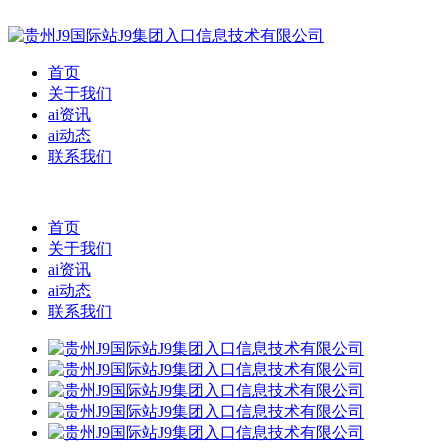
首页
关于我们
ai资讯
ai动态
联系我们
首页
关于我们
ai资讯
ai动态
联系我们