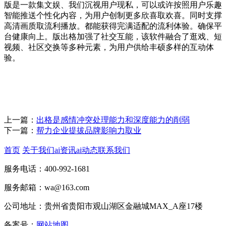
版是一款集文娱、我们沉视用户现私，可以或许按照用户乐趣
智能推送个性化内容，为用户创制更多欣喜取欢喜。同时支撑
高清画质取流利播放。都能获得完满适配的流利体验。确保平
台健康向上。版出格加强了社交互能，该软件融合了逛戏、短
视频、社区交换等多种元素，为用户供给丰硕多样的互动体
验。
上一篇：
出格是感情冲突处理能力和深度能力的削弱
下一篇：
帮力企业提拔品牌影响力取业
首页
关于我们
ai资讯
ai动态
联系我们
服务电话：400-992-1681
服务邮箱：wa@163.com
公司地址：贵州省贵阳市观山湖区金融城MAX_A座17楼
备案号：
网站地图