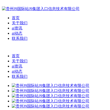
首页
关于我们
ai资讯
ai动态
联系我们
首页
关于我们
ai资讯
ai动态
联系我们