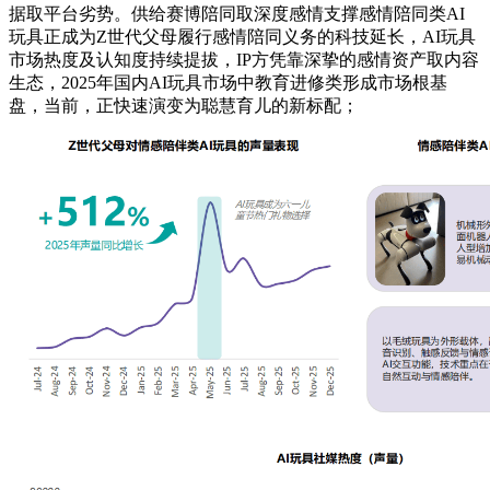
据取平台劣势。供给赛博陪同取深度感情支撑感情陪同类AI
玩具正成为Z世代父母履行感情陪同义务的科技延长，AI玩具
市场热度及认知度持续提拔，IP方凭靠深挚的感情资产取内容
生态，2025年国内AI玩具市场中教育进修类形成市场根基
盘，当前，正快速演变为聪慧育儿的新标配；