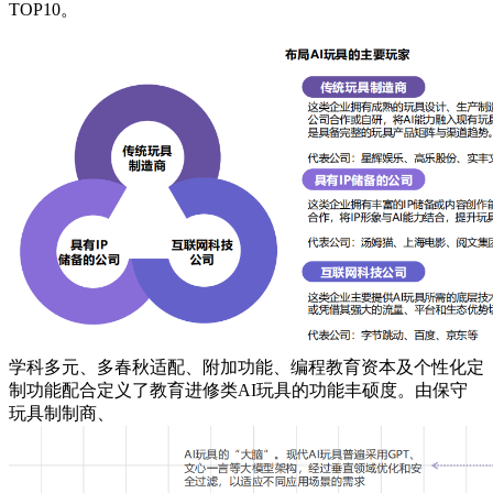
TOP10。
学科多元、多春秋适配、附加功能、编程教育资本及个性化定
制功能配合定义了教育进修类AI玩具的功能丰硕度。由保守
玩具制制商、