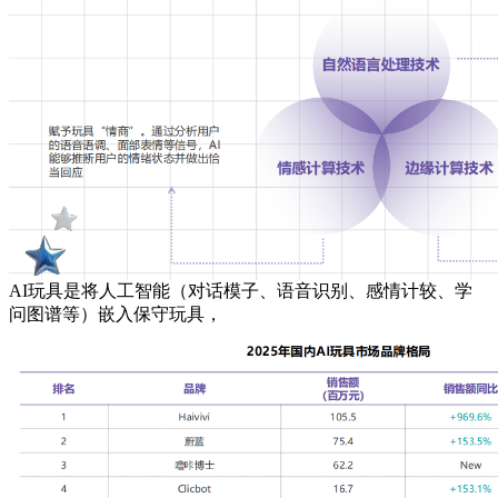
AI玩具是将人工智能（对话模子、语音识别、感情计较、学
问图谱等）嵌入保守玩具，