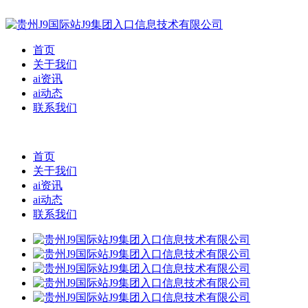
首页
关于我们
ai资讯
ai动态
联系我们
首页
关于我们
ai资讯
ai动态
联系我们