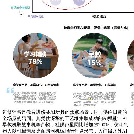
进修辅帮是教育进修类AI玩具的焦点场景，同时供给日常的
全场景的陪同。其凭仗深挚的工艺堆集取成功的AI赋能，AI
早教机取故事机等产物，社媒声量同比增加超200%，仿朝气
器人以机械狗及桌面陪同机械报酬焦点形态，入门级此外AI