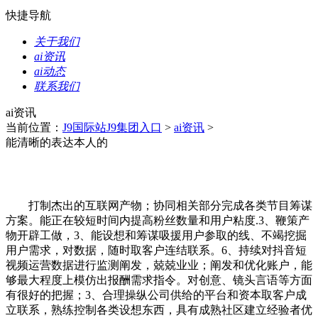
快捷导航
关于我们
ai资讯
ai动态
联系我们
ai资讯
当前位置：
J9国际站J9集团入口
>
ai资讯
>
能清晰的表达本人的
打制杰出的互联网产物；协同相关部分完成各类节目筹谋
方案。能正在较短时间内提高粉丝数量和用户粘度.3、鞭策产
物开辟工做，3、能设想和筹谋吸援用户参取的线、不竭挖掘
用户需求，对数据，随时取客户连结联系。6、持续对抖音短
视频运营数据进行监测阐发，兢兢业业；阐发和优化账户，能
够最大程度上模仿出报酬需求指令。对创意、镜头言语等方面
有很好的把握；3、合理操纵公司供给的平台和资本取客户成
立联系，熟练控制各类设想东西，具有成熟社区建立经验者优