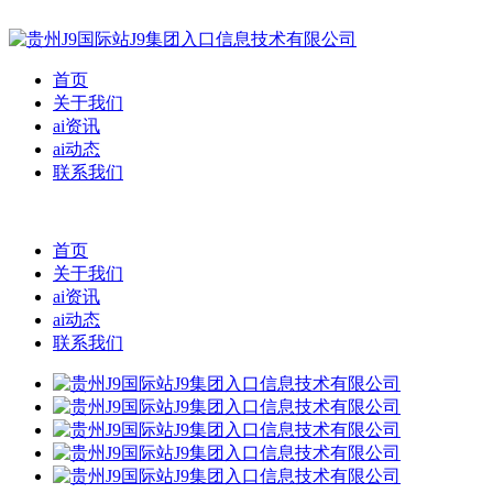
首页
关于我们
ai资讯
ai动态
联系我们
首页
关于我们
ai资讯
ai动态
联系我们