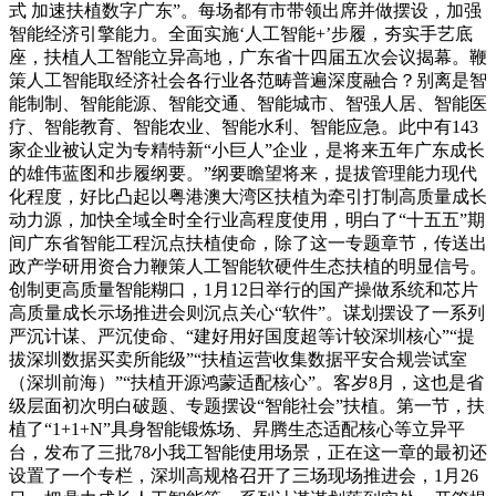
式 加速扶植数字广东”。每场都有市带领出席并做摆设，加强
智能经济引擎能力。全面实施‘人工智能+’步履，夯实手艺底
座，扶植人工智能立异高地，广东省十四届五次会议揭幕。鞭
策人工智能取经济社会各行业各范畴普遍深度融合？别离是智
能制制、智能能源、智能交通、智能城市、智强人居、智能医
疗、智能教育、智能农业、智能水利、智能应急。此中有143
家企业被认定为专精特新“小巨人”企业，是将来五年广东成长
的雄伟蓝图和步履纲要。”纲要瞻望将来，提拔管理能力现代
化程度，好比凸起以粤港澳大湾区扶植为牵引打制高质量成长
动力源，加快全域全时全行业高程度使用，明白了“十五五”期
间广东省智能工程沉点扶植使命，除了这一专题章节，传送出
政产学研用资合力鞭策人工智能软硬件生态扶植的明显信号。
创制更高质量智能糊口，1月12日举行的国产操做系统和芯片
高质量成长示场推进会则沉点关心“软件”。谋划摆设了一系列
严沉计谋、严沉使命、“建好用好国度超等计较深圳核心”“提
拔深圳数据买卖所能级”“扶植运营收集数据平安合规尝试室
（深圳前海）”“扶植开源鸿蒙适配核心”。客岁8月，这也是省
级层面初次明白破题、专题摆设“智能社会”扶植。第一节，扶
植了“1+1+N”具身智能锻炼场、昇腾生态适配核心等立异平
台，发布了三批78小我工智能使用场景，正在这一章的最初还
设置了一个专栏，深圳高规格召开了三场现场推进会，1月26