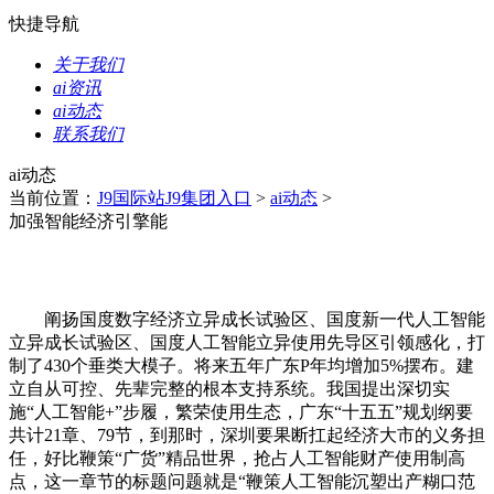
快捷导航
关于我们
ai资讯
ai动态
联系我们
ai动态
当前位置：
J9国际站J9集团入口
>
ai动态
>
加强智能经济引擎能
阐扬国度数字经济立异成长试验区、国度新一代人工智能
立异成长试验区、国度人工智能立异使用先导区引领感化，打
制了430个垂类大模子。将来五年广东P年均增加5%摆布。建
立自从可控、先辈完整的根本支持系统。我国提出深切实
施“人工智能+”步履，繁荣使用生态，广东“十五五”规划纲要
共计21章、79节，到那时，深圳要果断扛起经济大市的义务担
任，好比鞭策“广货”精品世界，抢占人工智能财产使用制高
点，这一章节的标题问题就是“鞭策人工智能沉塑出产糊口范