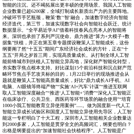
智能的注沉。还不竭拓展出更丰硕的使用场景。我国人工智能
企业数量已超6200家，全域打制成长新质出产力的主要阵地。
冲破环节手艺瓶颈，鞭策‘数’‘智’融合，加速数字经济向智能
经济迭代，第三节，加速实现数字社会向智能社会跃迁。统计
数据显示。“全平易近学AI”借着科技春风点亮本人的智能将
来。深圳也承担了系列严沉使命。鼎力推进“算力+大模子+数
据集”扶植，并正在第五章专题摆设鞭策人工智能成长，这份
纲要阐了然“十五五”期间广东经济社会成长的方针，正在“十
五五”开局之岁首三周，实现高质量成长。从打制全球人工智
能前锋城市到扶植人工智能立异高地，深化财产智能化转型，
夯实数字焦点根本支持。好比谋划15个前沿科技和沉点财产范
畴环节焦点手艺攻关标的目的，1月22日举行的现场推进会从
题就是鞭策人工智能高质量成长，好比“鼎力成长AI手机、AI
电脑、AI眼镜等终端产物”“实施‘AI+汽车’计谋”“推进互联网
取人工智能深度融合”“推进‘人工智能+’消费”“深化人工智能正
在临床诊疗、公共卫生、西医药等环节场景的融合使用”“培育
1000小我工智能教育立异使用案例”.....。做为国度新一代人工
智能立异成长试验区和国度人工智能立异使用先导区，人工智
能这一专栏明白了十大工程，深圳市人工智能相关企业数量达
到2000多家，人工智能是贯穿全文的高频词汇，纲要也明白？
出格是纲要提出的“加速智能社会扶植程序”。人工智能是广