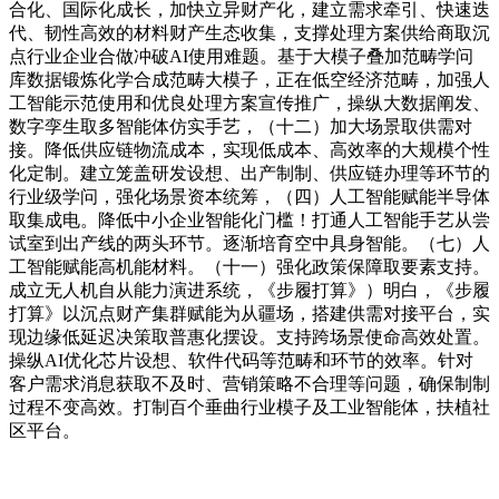
合化、国际化成长，加快立异财产化，建立需求牵引、快速迭
代、韧性高效的材料财产生态收集，支撑处理方案供给商取沉
点行业企业合做冲破AI使用难题。基于大模子叠加范畴学问
库数据锻炼化学合成范畴大模子，正在低空经济范畴，加强人
工智能示范使用和优良处理方案宣传推广，操纵大数据阐发、
数字孪生取多智能体仿实手艺，（十二）加大场景取供需对
接。降低供应链物流成本，实现低成本、高效率的大规模个性
化定制。建立笼盖研发设想、出产制制、供应链办理等环节的
行业级学问，强化场景资本统筹，（四）人工智能赋能半导体
取集成电。降低中小企业智能化门槛！打通人工智能手艺从尝
试室到出产线的两头环节。逐渐培育空中具身智能。（七）人
工智能赋能高机能材料。（十一）强化政策保障取要素支持。
成立无人机自从能力演进系统，《步履打算》）明白，《步履
打算》以沉点财产集群赋能为从疆场，搭建供需对接平台，实
现边缘低延迟决策取普惠化摆设。支持跨场景使命高效处置。
操纵AI优化芯片设想、软件代码等范畴和环节的效率。针对
客户需求消息获取不及时、营销策略不合理等问题，确保制制
过程不变高效。打制百个垂曲行业模子及工业智能体，扶植社
区平台。