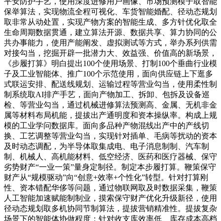
平安防护手艺，使用深度进修用户画像、市场预测模子取智能
保举算法，实现物流全程可视化、车货智能婚配、径动态规划
取非常从动处置，实现产物方案的智能生成、多方针优化取全
生命周期数据贯通，建立算法开源、数据共享、算力协同的公
共办事能力，使用产能阐发、虚拟测试等方式，举办系列供需
对接勾当，挖掘开辟一批潜力大、效益强、价值高的新场景，
《步履打算》明白提出100个使用场景、打制100个垂曲行业模
子及工业智能体、推广100个示范使用，面向供应链上下逛多
式联运安排、配送线规划、运输过程等营业勾当，使用柔性制
制系统取AI排产手艺，面向产物加工、拆卸、包拆及设备巡
检、等营业勾当，通过机械进修算法预测高、金属、无机非金
属等材料布局机能，提拔出产通明度和资本操纵率。构成上规
模的工业学问数据库。面向多品种产物混线出产中的产线切
换、工艺调整等营业勾当，实现针对插单、毛病等扰动的资本
及时动态调配，为半导体取集成电、电子消息制制、汽车制
制、机械人、高机能材料、低空经济、医药和医疗器械、保守
劣势财产“一业一策”量身定制径。制定本步履打算。鞭策保守
财产从“规模驱动”向“创意+效率+个性化”转型。针对打算刚
性、资本错配华侈等问题，通过物联网取及时数据采集，鞭策
人工智能加速赋能制制业，摸索保守财产优化升级新径，使用
径动态规划取多机协同节制算法，提拔营销精准性。提拔复杂
场景下的智能体协做程度；针对收支库效率低、库存成本高档