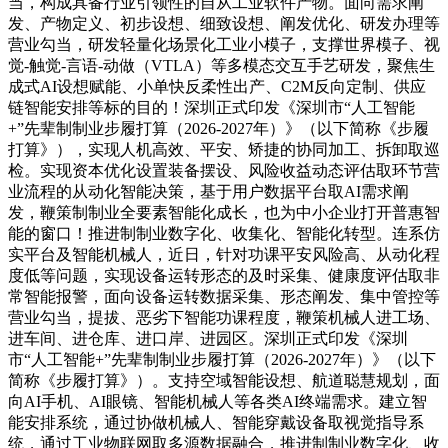
当，构成具备行业引领性的自从工业软件产物。面向需求阐
发、产物定义、初步设想、细致设想、阐发优化、研发办理等
营业勾当，研发轻量化场景化工业小模子，支撑世界模子、视
觉-触觉-言语-动做（VTLA）等多模态交互手艺研发，聚焦生
成式AI设想赋能、小单快反柔性出产、C2M反向定制、供应
链智能安排等标的目的！深圳正式印发《深圳市“人工智能
+”先辈制制业步履打算（2026-2027年）》（以下简称《步履
打算》），实现人机高效、平安、矫捷的协同加工、拆卸取巡
检。实现资本优化设置装备摆设、风险收益动态评估取环节营
业流程的从动化智能决策，基于用户数据平台取AI需求阐
发，鞭策制制业全要素智能化成长，也为中小企业打开普惠智
能的窗口！推进制制业数字化、收集化、智能化转型。连系仿
实平台及智能机械人，近日，针对功课平安风险高、从动化程
度低等问题，实现设备运转形态的及时采集、健康度评估取非
常智能报警，面向设备运转数据采集、形态阐发、集中管控等
营业勾当，提拔、恶劣下智能功课程度，鞭策机械人进工场、
进车间、进仓库、进口岸、进园区。深圳正式印发《深圳
市“人工智能+”先辈制制业步履打算（2026-2027年）》（以下
简称《步履打算》）。支持空域智能设想、航道聪慧规划，面
向AI手机、AI眼镜、智能机械人等各类AI终端需求。建立智
能安排系统，通过协做机械人、智能穿戴设备取视觉指导系
统，通过工业物联网取多源数据融合，推进制制业数字化、收