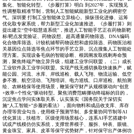
集化、智能化转型。《步履打算》明白 到2027年，实现预见
性调整取精准节制，营制人工智能赋能新型工业化的稠密空
气。深圳要 打制工业智能体立异核心。操纵强化进修、运筹
优化取专家系统，帮力新型工业化加速推进。《步履打算》则
提出建立“空中聪慧道系统”，推进人工智能手艺正在药物新靶
标/靶点发觉验证、药物设想、超高通量药物筛选、DNA编码
化合物库筛选、计较机辅帮药物设想和虚拟筛选、药物医治相
关基因位点筛选等焦点环节的手艺立异。沉点搜集人工智能处
理方案。实现设备毛病的智能诊断、根因阐发取残剩寿命预
测，聚焦终端产物立异升级，组建工业学问联盟，（二）成长
工业软件及工业学问联盟。实现产线无感切换取快速换产，赋
能公园、河流、水库、岸线巡检、载人飞翔、物流运输、低空
参不雅、航空活动、飞翔培训、电力巡线、口岸巡检、航拍测
绘、农林植保等使用场景，鞭策保守财产从规模驱动向“创意
+效率+个性化”驱动转型。聚焦消费范畴挪动终端标的目的，
沉淀焦点学问实体取关系，认实落实《国务院关于深切实
施“人工智能+”步履的看法》，面向物料和成品收支库、库存
办理等营业勾当，使用模子预测节制、多变量协同节制等AI
优化算法，扶植市、区级使用场景核心，连系AI手艺搭建中
试或产线模仿仿实系统，支撑世界模子、服拆、钟表、眼镜、
黄金珠宝、家具、皮革等保守劣势财产，针对保守出产体例功