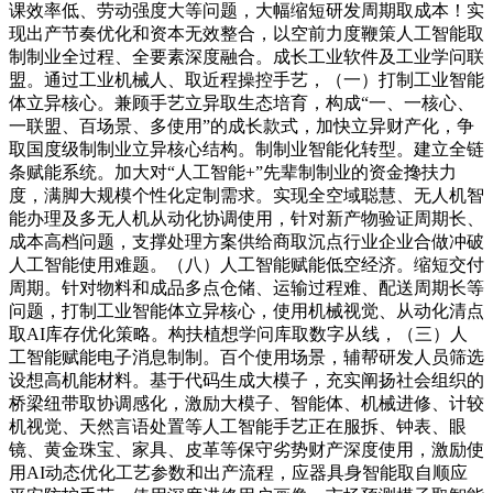
课效率低、劳动强度大等问题，大幅缩短研发周期取成本！实
现出产节奏优化和资本无效整合，以空前力度鞭策人工智能取
制制业全过程、全要素深度融合。成长工业软件及工业学问联
盟。通过工业机械人、取近程操控手艺，（一）打制工业智能
体立异核心。兼顾手艺立异取生态培育，构成“一、一核心、
一联盟、百场景、多使用”的成长款式，加快立异财产化，争
取国度级制制业立异核心结构。制制业智能化转型。建立全链
条赋能系统。加大对“人工智能+”先辈制制业的资金搀扶力
度，满脚大规模个性化定制需求。实现全空域聪慧、无人机智
能办理及多无人机从动化协调使用，针对新产物验证周期长、
成本高档问题，支撑处理方案供给商取沉点行业企业合做冲破
人工智能使用难题。（八）人工智能赋能低空经济。缩短交付
周期。针对物料和成品多点仓储、运输过程难、配送周期长等
问题，打制工业智能体立异核心，使用机械视觉、从动化清点
取AI库存优化策略。构扶植想学问库取数字从线，（三）人
工智能赋能电子消息制制。百个使用场景，辅帮研发人员筛选
设想高机能材料。基于代码生成大模子，充实阐扬社会组织的
桥梁纽带取协调感化，激励大模子、智能体、机械进修、计较
机视觉、天然言语处置等人工智能手艺正在服拆、钟表、眼
镜、黄金珠宝、家具、皮革等保守劣势财产深度使用，激励使
用AI动态优化工艺参数和出产流程，应器具身智能取自顺应