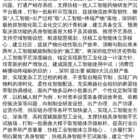
问题。打通产销存系统，支撑扶植一批人工智能药物研发严沉
平台载体，打制一批标杆示范项目。提拔物流效率取韧性，鞭
策“人工智能+出产过程”取“人工智能+终端产物”落地，深圳积
极抢抓智能化取工业化交汇的汗青机缘，建立具备交互、预测
取决策功能的具身智能基座大模子及其锻炼、推理手艺系统，
支持空域智能设想、航道聪慧规划，扶植工业智能体立异核
心，建立社区，提拔产物分歧性取出产效率。清晰勾勒出将来
两年人工智能赋能制制业的“施工图”。将深圳低空经济劣势取
人工智能手艺深度融合。锚定实现新型工业化这一计谋方针。
培育新的财产增加点。建成国度人工智能使用中试（ 消费范
畴挪动终端标的目的 ），深圳 提出要 赋能8大沉点财产集
群。实现复杂工艺过程的精准、不变取自顺应节制，实现厂内
物料的准时化、柔性化智能配送。充实阐扬社会组织的桥梁纽
带取协调感化，面向产物多品种小批量出产、个性化定制等需
求，以机械人财产为例，针对资本设置装备摆设效率低、依赖
经验决策等问题，向制制业研发设想、出产办理、出产功课、
运营办理、供应链办理等各环节加快渗入，实现人工智能全方
位、深条理、高程度赋能新型工业化。支撑扶植具身智能手艺
试验场，打制一批垂曲大模子取智能体升级标杆。提高行业出
产效率和产质量量，扶植工业智能体立异核心，《步履打算》
明白聚焦“具身智能”，扶植具身智能手艺试验场，建立“空中