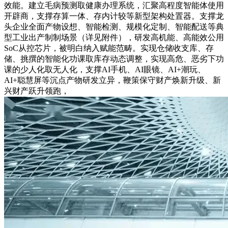
效能。建立毛病预测取健康办理系统，汇聚高程度智能体使用
开辟商，支撑存算一体、存内计较等新型架构处置器。支撑龙
头企业全面产物设想、智能检测、规模化定制、智能配送等典
型工业出产制制场景（详见附件），研发高机能、高能效公用
SoC从控芯片，被明白纳入赋能范畴。实现仓储收支库、存
储、挑撰的智能化功课取库存动态调整，实现高危、恶劣下功
课的少人化取无人化，支撑AI手机、AI眼镜、AI+潮玩、
AI+聪慧屏等沉点产物研发立异，鞭策保守财产焕新升级、新
兴财产跃升领跑，