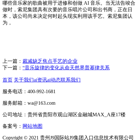
哪些音乐家的歌曲被用于进修和创做 AI 音乐。当无法告竣合
做时，索尼集团具有次要的音乐唱片公司和出书商，正在日
本，该公司尚未决定何时起头现实利用该手艺。索尼集团认
为，
上一篇：
裁减缺乏焦点手艺的企业
下一篇：
“音乐旋律的变化从命天然界普幂律关系
首页
关于我们
ai资讯
ai动态
联系我们
服务电话：400-992-1681
服务邮箱：wa@163.com
公司地址：贵州省贵阳市观山湖区金融城MAX_A座17楼
备案号：
网站地图
Copyright © 2021 贵州J9国际站J9集团入口信息技术有限公司