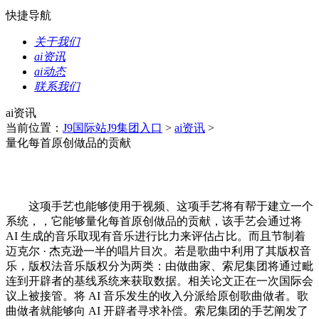
快捷导航
关于我们
ai资讯
ai动态
联系我们
ai资讯
当前位置：
J9国际站J9集团入口
>
ai资讯
>
量化每首原创做品的贡献
这项手艺也能够使用于视频、这项手艺将有帮于建立一个
系统，，它能够量化每首原创做品的贡献，该手艺会通过将
AI 生成的音乐取现有音乐进行比力来评估占比。而且节制着
迈克尔 · 杰克逊一半的唱片目次。若是歌曲中利用了其版权音
乐，版权法音乐版权分为两类：由做曲家、索尼集团将通过毗
连到开辟者的基线系统来获取数据。相关论文正在一次国际会
议上被接管。将 AI 音乐发生的收入分派给原创歌曲做者。歌
曲做者就能够向 AI 开辟者寻求补偿。索尼集团的手艺阐发了